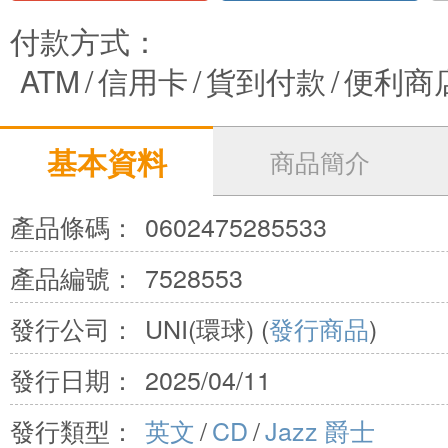
付款方式：
ATM
/
信用卡
/
貨到付款
/
便利商
基本資料
商品簡介
產品條碼：
0602475285533
產品編號：
7528553
發行公司：
UNI(環球) (
發行商品
)
發行日期：
2025/04/11
發行類型：
英文
/
CD
/
Jazz 爵士