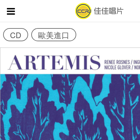
CD
歐美進口