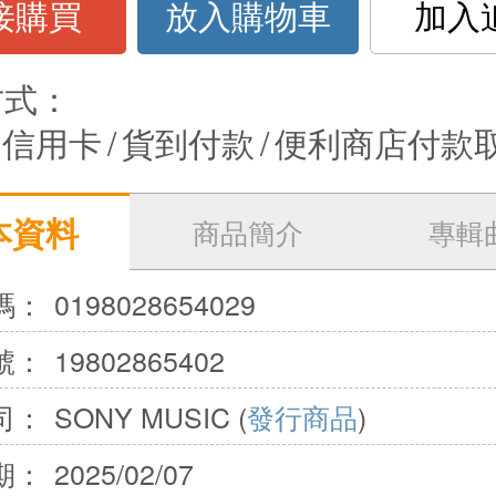
接購買
放入購物車
加入
方式：
信用卡
/
貨到付款
/
便利商店付款
本資料
商品簡介
專輯
碼：
0198028654029
號：
19802865402
司：
SONY MUSIC (
發行商品
)
期：
2025/02/07