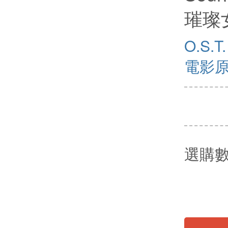
璀璨女
O.S.T.
電影
選購