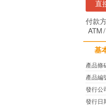
直
付款
ATM
/
基
產品條
產品編
發行公
發行日