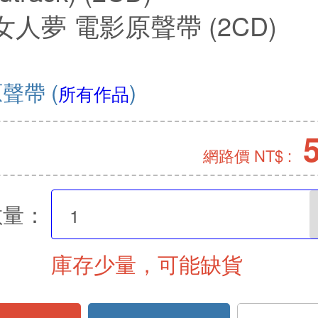
人夢 電影原聲帶 (2CD)
原聲帶
(
)
所有作品
網路價 NT$ :
數量：
庫存少量，可能缺貨