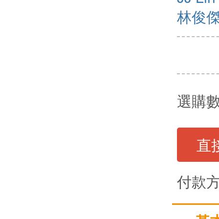
林俊
選購
直
付款