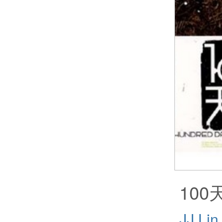
100
JJ Lin