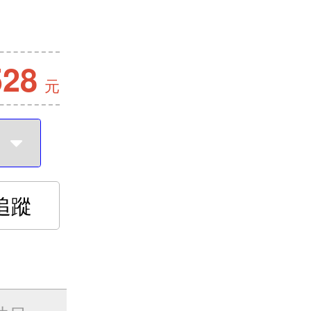
528
元
追蹤