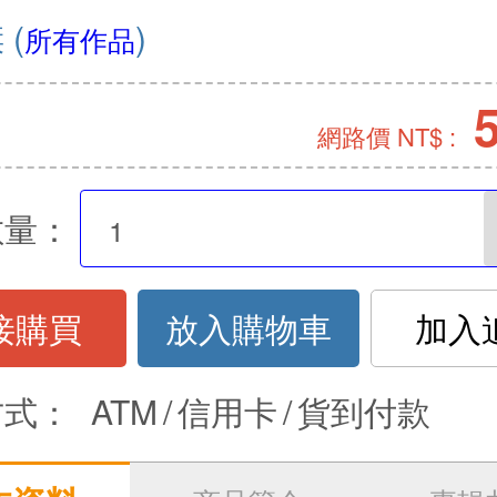
傑
(
)
所有作品
網路價 NT$ :
數量：
接購買
放入購物車
加入
方式：
ATM
/
信用卡
/
貨到付款