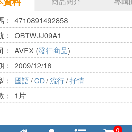
本資料
商品簡介
專輯
碼：
4710891492858
號：
OBTWJJ09A1
司：
AVEX (
發行商品
)
期：
2009/12/18
型：
國語
/
CD
/
流行
/
抒情
數：
1片
0