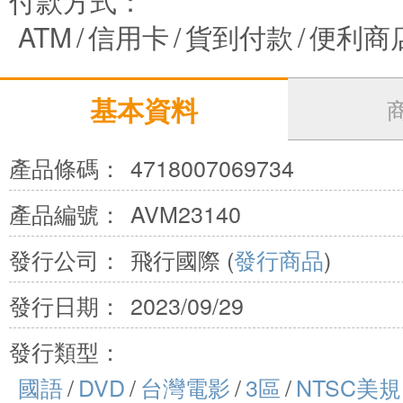
付款方式：
ATM
/
信用卡
/
貨到付款
/
便利商
基本資料
產品條碼：
4718007069734
產品編號：
AVM23140
發行公司：
飛行國際 (
發行商品
)
發行日期：
2023/09/29
發行類型：
國語
/
DVD
/
台灣電影
/
3區
/
NTSC美規