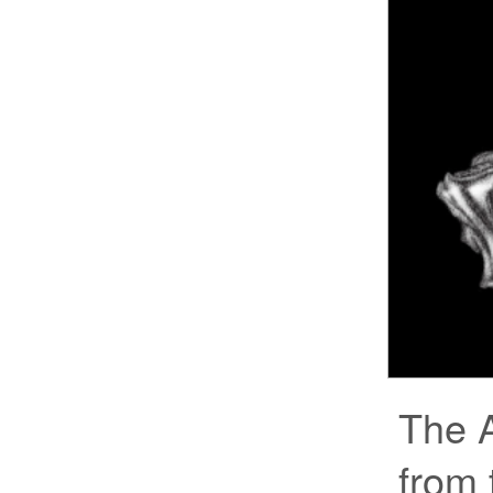
The 
from 