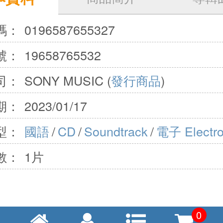
碼：
0196587655327
號：
19658765532
司：
SONY MUSIC (
發行商品
)
期：
2023/01/17
型：
國語
/
CD
/
Soundtrack
/
電子 Electro
數：
1片
0