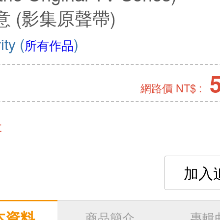
意 (影集原聲帶)
ity
(
)
所有作品
網路價 NT$ :
存
加入
本資料
商品簡介
專輯