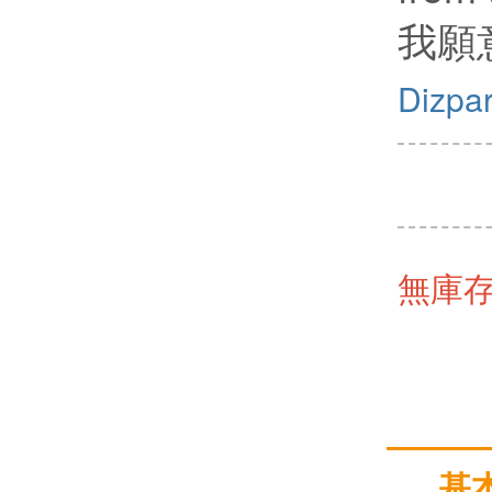
我願
Dizpar
無庫
基