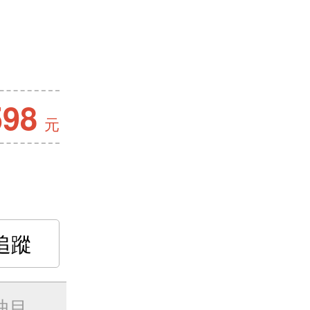
598
元
追蹤
曲目