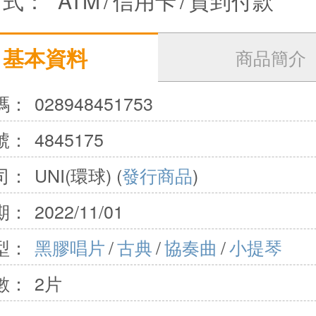
方式：
ATM
/
信用卡
/
貨到付款
基本資料
商品簡介
碼：
028948451753
號：
4845175
司：
UNI(環球) (
發行商品
)
期：
2022/11/01
型：
黑膠唱片
/
古典
/
協奏曲
/
小提琴
數：
2片