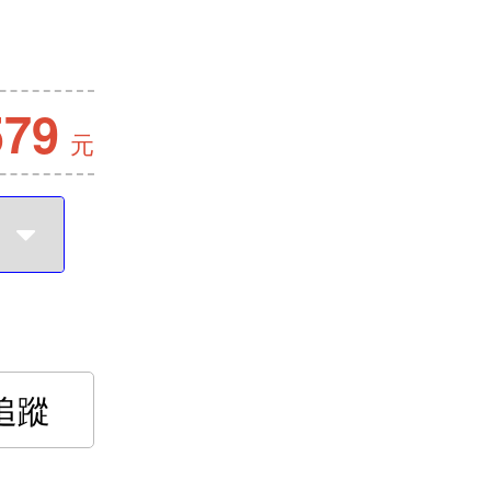
579
元
追蹤