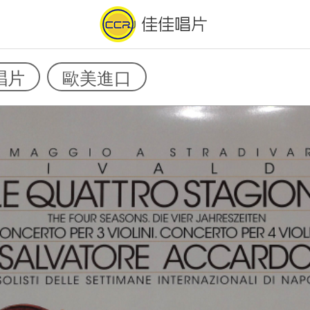
唱片
歐美進口