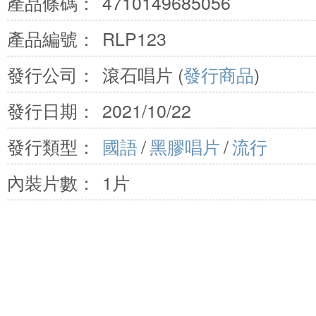
產品條碼：
4710149685056
產品編號：
RLP123
發行公司：
滾石唱片 (
發行商品
)
發行日期：
2021/10/22
發行類型：
國語
/
黑膠唱片
/
流行
內裝片數：
1片