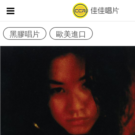
黑膠唱片
歐美進口