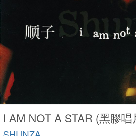
I AM NOT A STAR (黑膠唱
SHUNZA