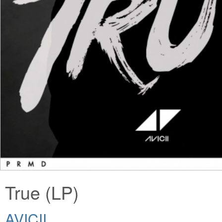
True (LP)
AVICII