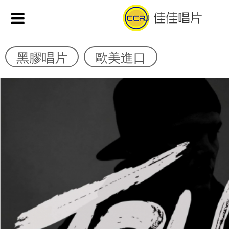
黑膠唱片
歐美進口