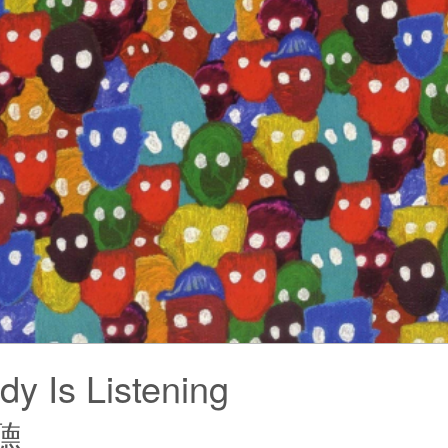
y Is Listening
聽