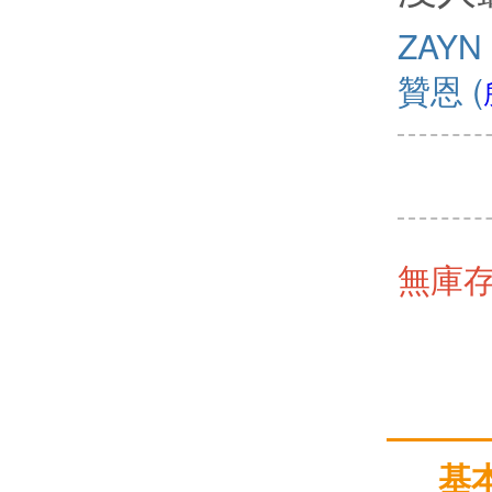
ZAYN
贊恩
(
無庫
基