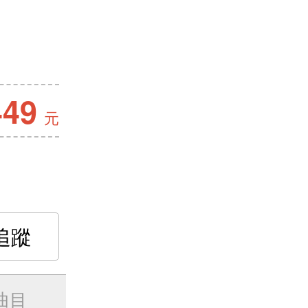
449
元
追蹤
曲目