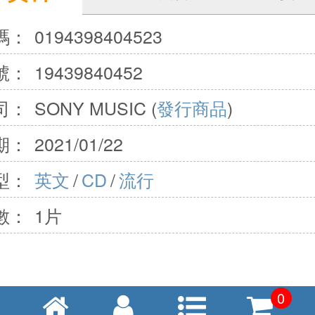
碼：
0194398404523
號：
19439840452
司：
SONY MUSIC (
發行商品
)
期：
2021/01/22
型：
英文
/
CD
/
流行
數：
1片
0