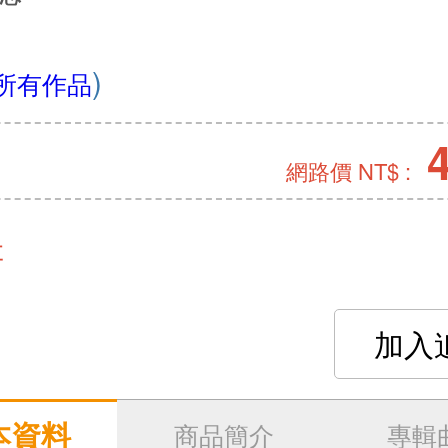
)
所有作品
網路價 NT$ :
存
加入
本資料
商品簡介
專輯