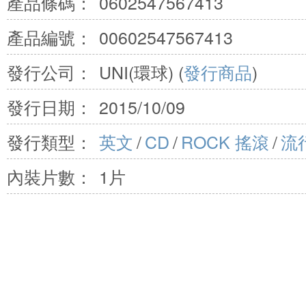
產品條碼：
0602547567413
產品編號：
00602547567413
發行公司：
UNI(環球) (
發行商品
)
發行日期：
2015/10/09
發行類型：
英文
/
CD
/
ROCK 搖滾
/
流
內裝片數：
1片