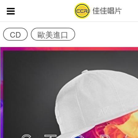
CD
歐美進口