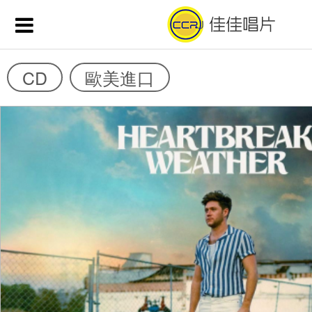
CD
歐美進口