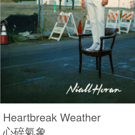
Heartbreak Weather
心碎氣象