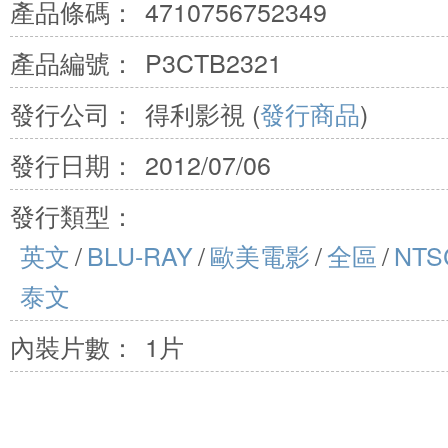
產品條碼：
4710756752349
產品編號：
P3CTB2321
發行公司：
得利影視 (
發行商品
)
發行日期：
2012/07/06
發行類型：
英文
/
BLU-RAY
/
歐美電影
/
全區
/
NT
泰文
內裝片數：
1片