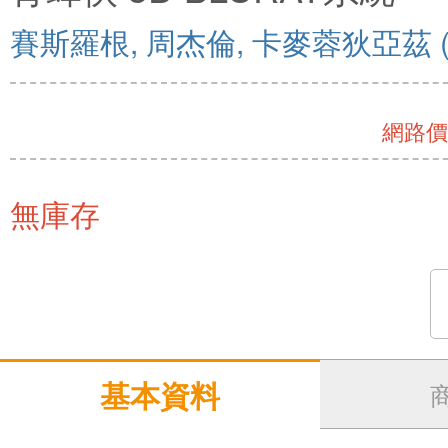
賽斯羅根, 周杰倫, 卡麥蓉狄亞茲
網路價 
無庫存
基本資料