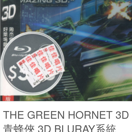
THE GREEN HORNET 3D
青蜂俠 3D BLURAY系統