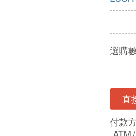
選購
直
付款
ATM
/