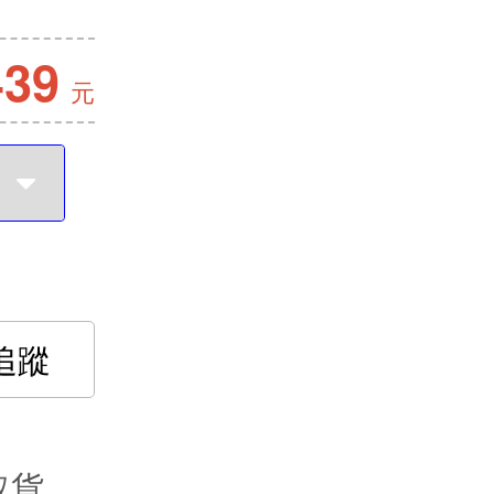
439
元
追蹤
取貨