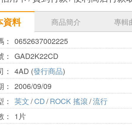
本資料
商品簡介
專輯
碼：
0652637002225
號：
GAD2K22CD
司：
4AD (
發行商品
)
期：
2006/09/09
型：
英文
/
CD
/
ROCK 搖滾
/
流行
數：
1片