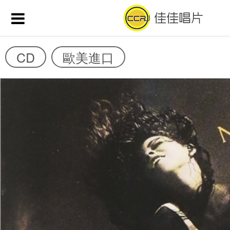
CD
歐美進口