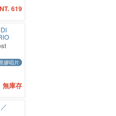
NT. 619
DI
RIO
st
黑膠唱片
無庫存
奏／