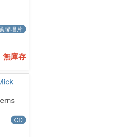
黑膠唱片
無庫存
ick
erns
CD