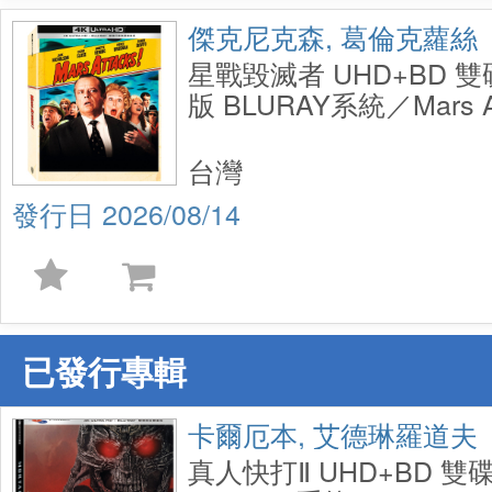
傑克尼克森, 葛倫克蘿絲
星戰毀滅者 UHD+BD 
版 BLURAY系統／Mars At
UHD+BD 2 Disc UCE St
台灣
2026/08/14
已發行專輯
卡爾厄本, 艾德琳羅道夫
真人快打Ⅱ UHD+BD 