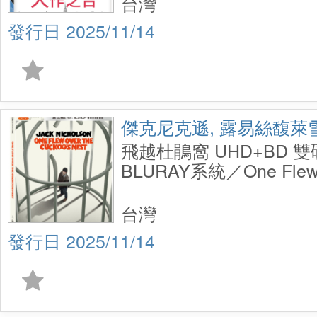
台灣
2025/11/14
傑克尼克遜, 露易絲馥萊
飛越杜鵑窩 UHD+BD 
BLURAY系統／One Flew 
Cuckoo'S Nest UHD+BD 
Steelbook
台灣
2025/11/14