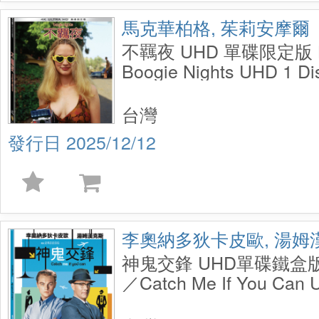
馬克華柏格, 茱莉安摩爾
不羈夜 UHD 單碟限定版 
Boogie Nights UHD 1 Di
台灣
2025/12/12
李奧納多狄卡皮歐, 湯姆
神鬼交鋒 UHD單碟鐵盒版
／Catch Me If You Can 
Steelbook