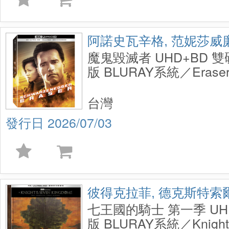
阿諾史瓦辛格, 范妮莎威
魔鬼毀滅者 UHD+BD 
版 BLURAY系統／Eraser
Disc UCE Steelbook
台灣
2026/07/03
彼得克拉菲, 德克斯特索
七王國的騎士 第一季 U
版 BLURAY系統／Knight o