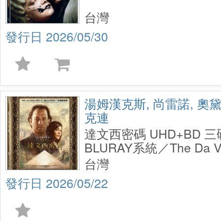
台灣
2026/05/30
湯姆漢克斯, 尚雷諾, 奧
克連
達文西密碼 UHD+BD 
BLURAY系統／The Da Vi
UHD+BD 3 Disc Steelbo
台灣
2026/05/22