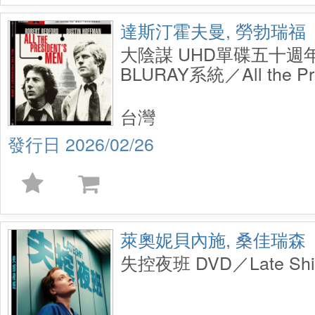
達斯汀霍夫曼, 勞勃瑞福
大陰謀 UHD單碟五十週
BLURAY系統／All the Pre
UHD 1-Disc 50th Annive
台灣
2026/02/26
萊奧妮貝內施, 桑佳瑞森
失控夜班 DVD／Late Shif