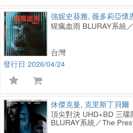
強妮史葵雅, 薇多莉亞懷
猩瘋血雨 BLURAY系統／P
台灣
2026/04/24
休傑克曼, 克里斯丁貝爾
頂尖對決 UHD+BD 三
BLURAY系統／The Prest
UHD+BD+Bonus 3 Disc 