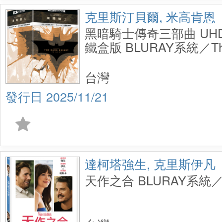
克里斯汀貝爾, 米高肯恩
黑暗騎士傳奇三部曲 UH
鐵盒版 BLURAY系統／The 
Trilogy UHD+BD+Bonus 
Steelbook
台灣
2025/11/21
達柯塔強生, 克里斯伊凡
天作之合 BLURAY系統／Mat