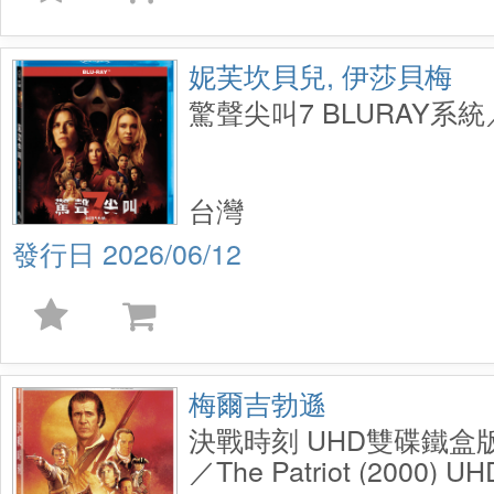
妮芙坎貝兒, 伊莎貝梅
驚聲尖叫7 BLURAY系統／
台灣
2026/06/12
梅爾吉勃遜
決戰時刻 UHD雙碟鐵盒版
／The Patriot (2000) UH