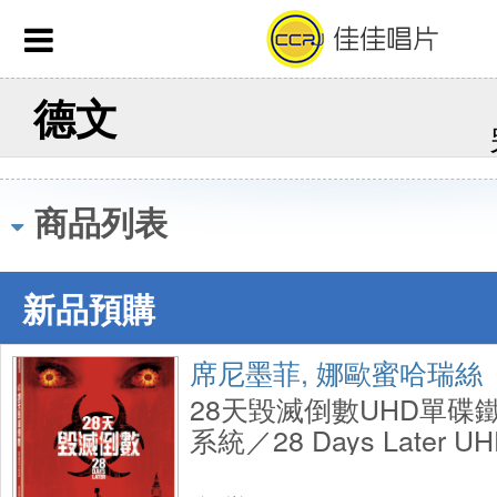
德文
商品列表
新品預購
席尼墨菲, 娜歐蜜哈瑞絲
28天毀滅倒數UHD單碟鐵
系統／28 Days Later UHD
Steelbook