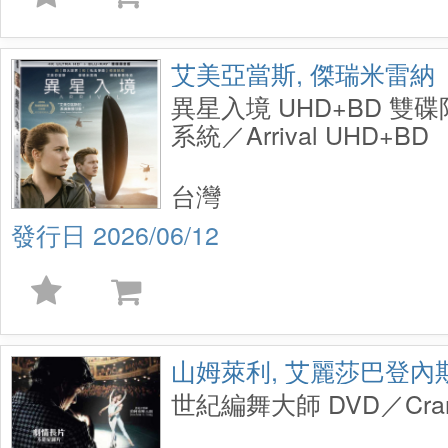
艾美亞當斯, 傑瑞米雷納
異星入境 UHD+BD 雙碟
系統／Arrival UHD+BD
台灣
2026/06/12
山姆萊利, 艾麗莎巴登內
世紀編舞大師 DVD／Cra