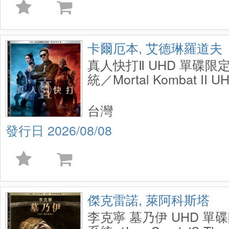
卡爾厄本, 艾德琳羅道夫
真人快打Ⅱ UHD 單碟限定
統／Mortal Kombat II UH
台灣
2026/08/08
傑克雷諾, 萊阿科斯塔
李克寧 墓乃伊 UHD 單碟