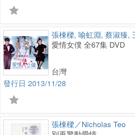
張棟樑, 喻虹淵, 蔡淑臻,
愛情女僕 全67集 DVD
台灣
2013/11/28
張棟樑／Nicholas Teo
別再驚動愛情