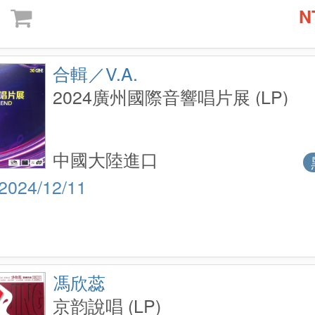
N
合輯／V.A.
2024廣州國際音響唱片展 (LP)
中國大陸進口
2024/12/11
馮欣蕊
京韵說唱 (LP)