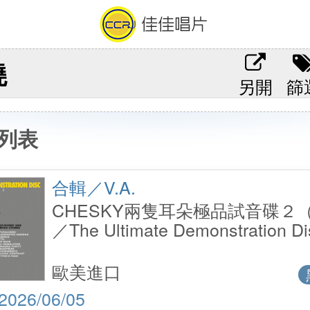
燒
另開
篩
列表
合輯／V.A.
CHESKY兩隻耳朵極品試音碟２（
／The Ultimate Demonstration Di
Volume 2 （2LP）
歐美進口
2026/06/05