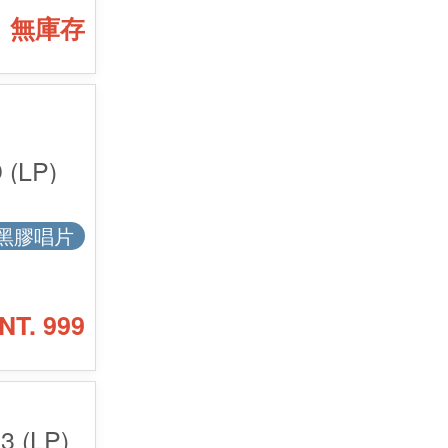
無庫存
(LP)
黑膠唱片
NT. 999
.3 (LP)