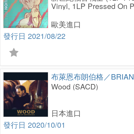
Vinyl, 1LP Pressed On P
Evangelion Finally (1LP
Green Vinyl, 1LP Press
歐美進口
Vinyl)
2021/08/22
布萊恩布朗伯格／BRIAN 
Wood (SACD)
日本進口
2020/10/01