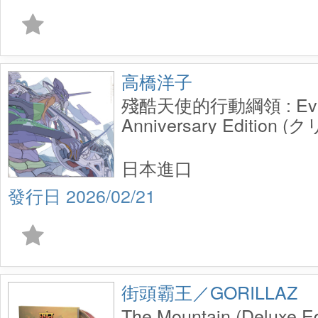
高橋洋子
殘酷天使的行動綱領 : Evang
Anniversary Edition 
／残酷な天使のテーゼ : Eva
Anniversary Edition 
日本進口
2026/02/21
街頭霸王／GORILLAZ
The Mountain (Deluxe Ed