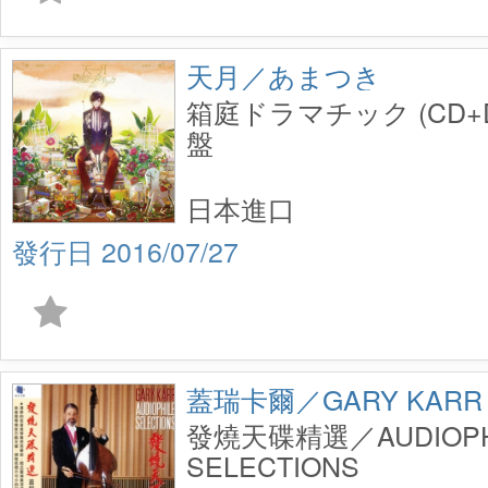
天月／あまつき
箱庭ドラマチック (CD+
盤
日本進口
2016/07/27
蓋瑞卡爾／GARY KARR
發燒天碟精選／AUDIOPH
SELECTIONS