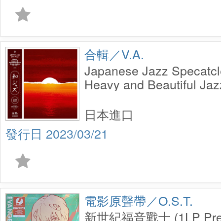
合輯／V.A.
Japanese Jazz Specatcle
Heavy and Beautiful Jaz
1962-1985 - Selected b
(Universounds) 2LP
日本進口
2023/03/21
電影原聲帶／O.S.T.
新世紀福音戰士 (1LP Pres