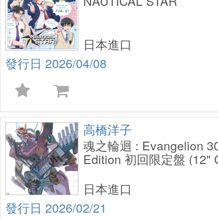
NAUTICAL STAR
日本進口
2026/04/08
高橋洋子
魂之輪迴 : Evangelion 30t
Edition 初回限定盤 (12" C
のルフラン: Evangelion 
Anniversary Edition 
日本進口
Color Vinyl)
2026/02/21