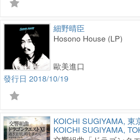
細野晴臣
Hosono House (LP)
歐美進口
2018/10/19
KOICHI SUGIYAMA
KOICHI SUGIYAMA, T
METROPOLITAN SYM
交響組曲「ドラゴンクエ