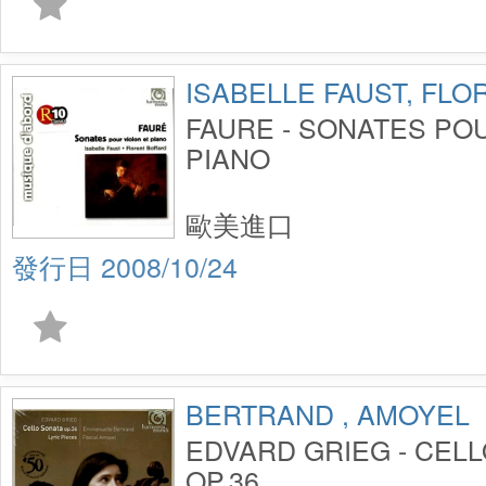
ISABELLE FAUST, FL
FAURE - SONATES PO
PIANO
歐美進口
2008/10/24
BERTRAND , AMOYEL
EDVARD GRIEG - CEL
OP.36