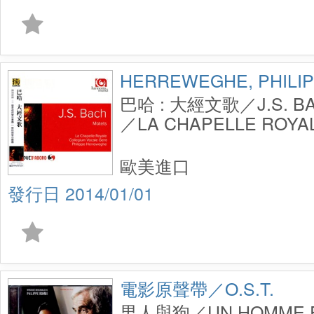
HERREWEGHE, PHILI
巴哈 : 大經文歌／J.S. BA
／LA CHAPELLE ROYA
COLLEGIUM VOCALE G
HERREWEGHE
歐美進口
2014/01/01
電影原聲帶／O.S.T.
男人與狗／UN HOMME ET