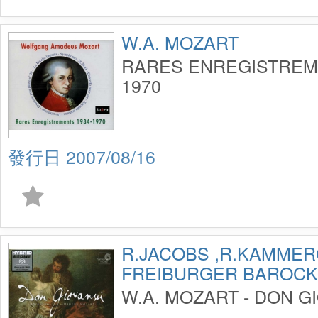
W.A. MOZART
RARES ENREGISTREME
1970
2007/08/16
R.JACOBS ,R.KAMME
FREIBURGER BAROC
W.A. MOZART - DON G