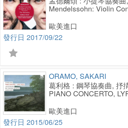
孟德爾頌 : 小提琴協奏曲
Mendelssohn: Violin Co
Symphony No. 5／Isabell
Heras-Casado
歐美進口
2017/09/22
ORAMO, SAKARI
葛利格 : 鋼琴協奏曲, 抒掅
PIANO CONCERTO, LY
歐美進口
2015/06/25