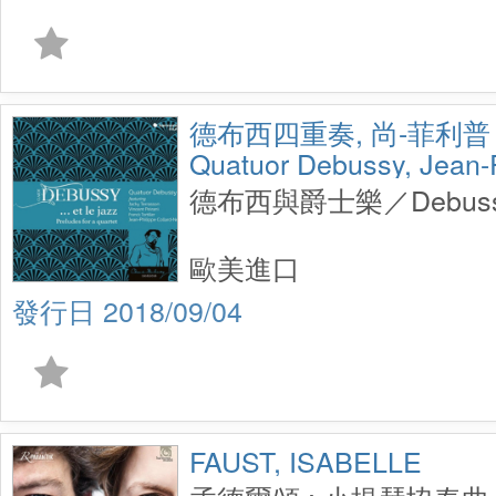
德布西四重奏, 尚-菲利
Quatuor Debussy, Jean-P
Neven
德布西與爵士樂／Debussy…
歐美進口
2018/09/04
FAUST, ISABELLE