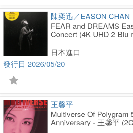
陳奕迅／EASON CHAN
FEAR and DREAMS Eas
Concert (4K UHD 2-Blu-r
日本進口
2026/05/20
王馨平
Multiverse Of Polygram 
Anniversary - 王馨平 (2