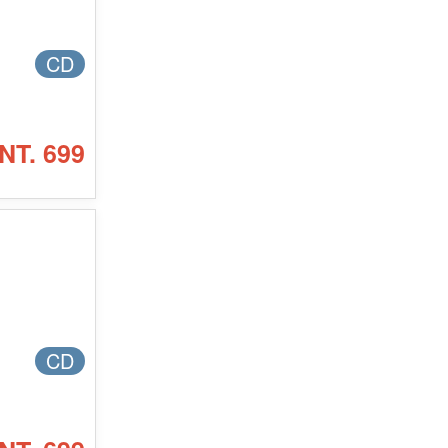
CD
NT. 699
CD