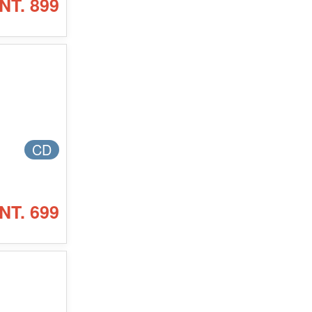
NT. 899
CD
NT. 699