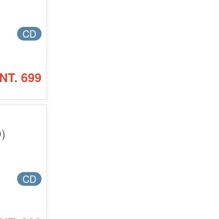
CD
NT. 699
)
CD