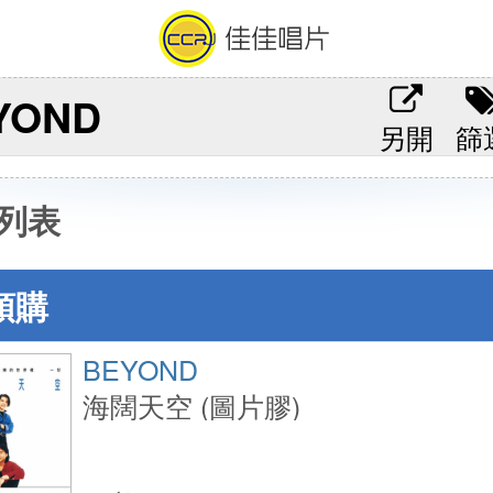
YOND
另開
篩
列表
預購
BEYOND
海闊天空 (圖片膠)