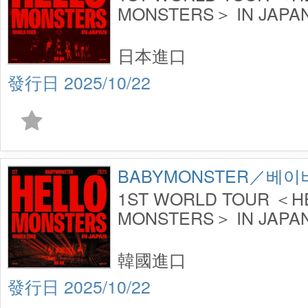
MONSTERS＞ IN JAPAN
K-ARENA YOKOHA
定盤】(CD)
日本進口
2025/10/22
BABYMONSTER／베
1ST WORLD TOUR ＜H
MONSTERS＞ IN JAPAN
K-ARENA YOKOHAMA～
韓國進口
2025/10/22