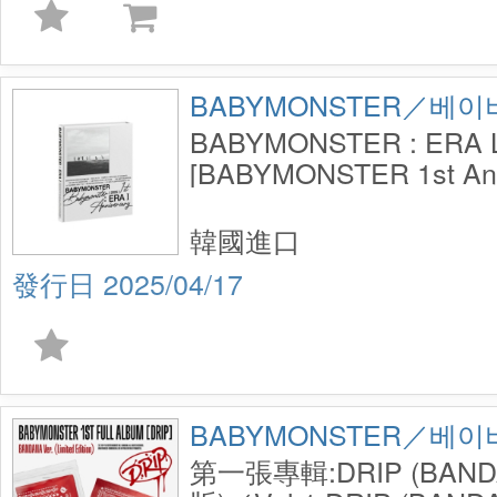
BABYMONSTER／베
BABYMONSTER : ERA 
[BABYMONSTER 1st Ann
Photobook]
韓國進口
2025/04/17
BABYMONSTER／베
第一張專輯:DRIP (BANDA