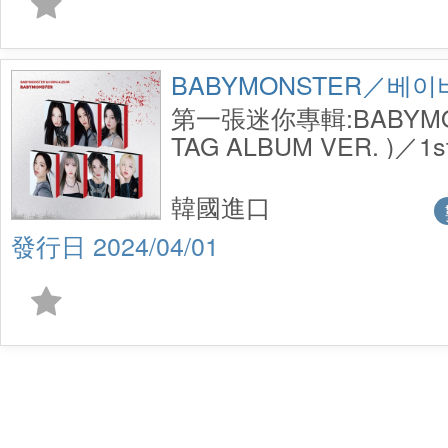
BABYMONSTER／베
第一張迷你專輯:BABYMON
TAG ALBUM VER. )／1st
Album:BABYMONS7ER 
ALBUM VER. )
韓國進口
2024/04/01