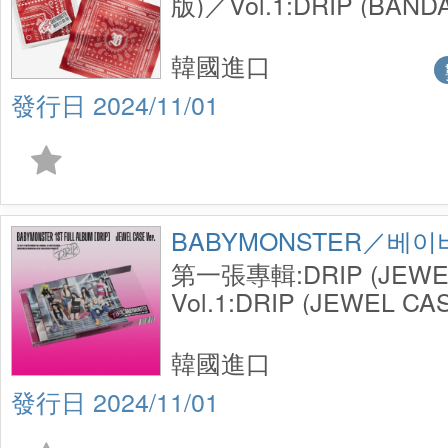
版)／Vol.1:DRIP (BANDA
(Limited Edition)
韓國進口
2024/11/01
BABYMONSTER／베
第一張專輯:DRIP (JEWEL
Vol.1:DRIP (JEWEL CAS
韓國進口
2024/11/01