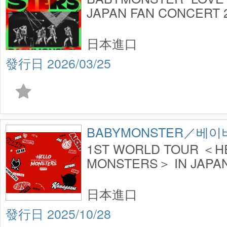
JAPAN FAN CONCER
限定盤】(Blu-ray)
日本進口
2026/03/25
BABYMONSTER／베
1ST WORLD TOUR ＜H
MONSTERS＞ IN JAPAN
K-ARENA YOKOHA
定盤】(Blu-ray)
日本進口
2025/10/28