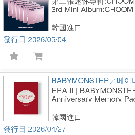
第三張迷你專輯:CHOOM (J
3rd Mini Album:CHOOM (
韓國進口
2026/05/04
BABYMONSTER／베
ERA II | BABYMONSTE
Anniversary Memory Pa
韓國進口
2026/04/27