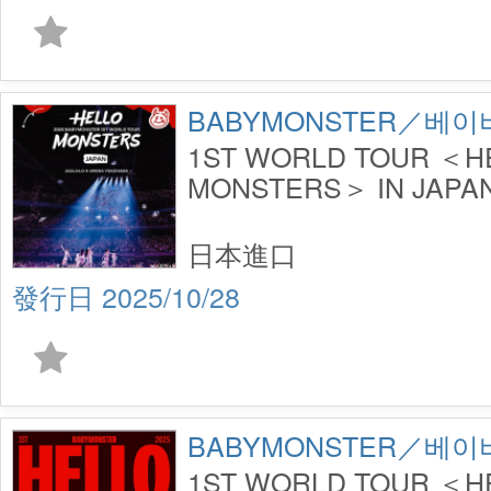
BABYMONSTER／베
1ST WORLD TOUR ＜H
MONSTERS＞ IN JAPAN
K-ARENA YOKOHAMA～ 
常盤＞
日本進口
2025/10/28
BABYMONSTER／베
1ST WORLD TOUR ＜H